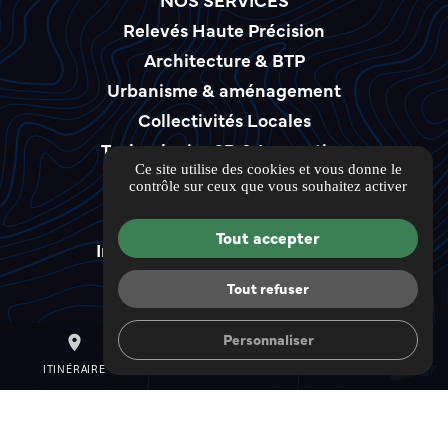
Relevés Haute Précision
Architecture & BTP
Urbanisme & aménagement
Collectivités Locales
Technologies 3D & Innovation
Ce site utilise des cookies et vous donne le
LIENS UTILES
contrôle sur ceux que vous souhaitez activer
Guide local
Tout accepter
Informations complémentaires
Mentions légales
Tout refuser
Politique de confidentialité
Gestion des cookies
Personnaliser
place
mail
call
ITINÉRAIRE
CONTACTEZ-NOUS
04 30 22 03 72