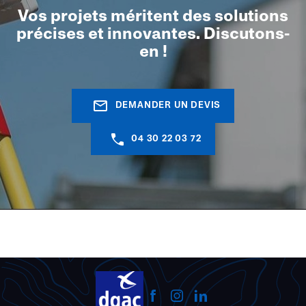
Vos projets méritent des solutions
précises et innovantes. Discutons-
en !
mail_outline
DEMANDER UN DEVIS
04 30 22 03 72