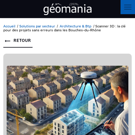
Panneau de gestion des cookies
Accueil
Solutions par secteur
Architecture & Btp
Scanner 3D : la clé
pour des projets sans erreurs dans les Bouches-du-Rhône
RETOUR