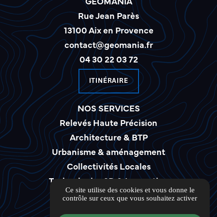
GEOMANIA
Rue Jean Parès
13100 Aix en Provence
contact@geomania.fr
04 30 22 03 72
ITINÉRAIRE
NOS SERVICES
Relevés Haute Précision
Architecture & BTP
Urbanisme & aménagement
Collectivités Locales
Technologies 3D & Innovation
Ce site utilise des cookies et vous donne le
LIENS UTILES
contrôle sur ceux que vous souhaitez activer
Guide local