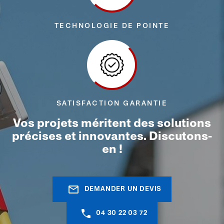
TECHNOLOGIE DE POINTE
SATISFACTION GARANTIE
Vos projets méritent des solutions
précises et innovantes. Discutons-
en !
mail_outline
DEMANDER UN DEVIS
04 30 22 03 72