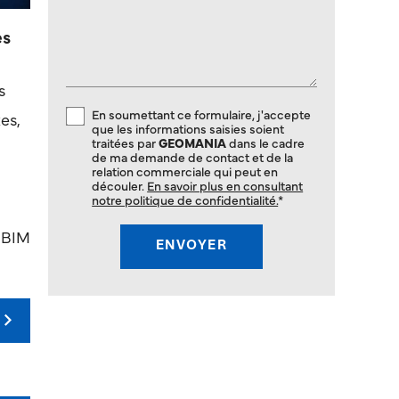
es
s
En soumettant ce formulaire, j'accepte
es,
que les informations saisies soient
traitées par
GEOMANIA
dans le cadre
de ma demande de contact et de la
relation commerciale qui peut en
découler.
En savoir plus en consultant
notre politique de confidentialité.
*
 BIM