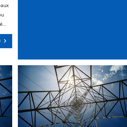
eaux
ou
...
S