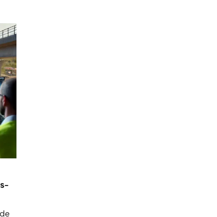
s-
 de