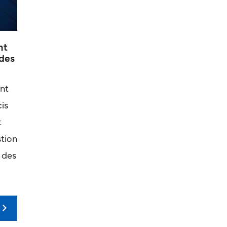
nt
 des
nt
cis
t
stion
 des